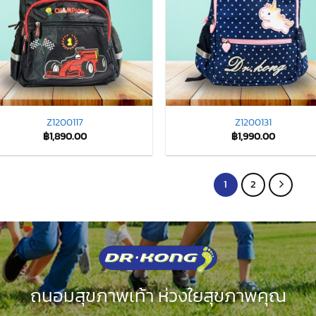
Z1200117
Z1200131
฿
1,890.00
฿
1,990.00
1
2
ถนอมสุขภาพเท้า ห่วงใยสุขภาพคุณ