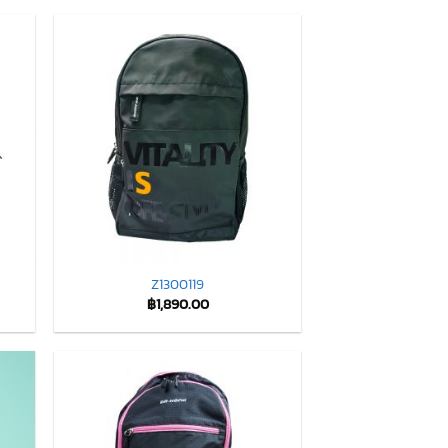
Z1300119
฿
1,890.00