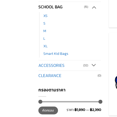
SCHOOL BAG
(15)
XS
S
M
L
XL
Smart Kid Bags
ACCESSORIES
(32)
CLEARANCE
(0)
กรองตามราคา
ราคา
ราคา
ราคา
฿1,890
—
฿2,390
คัดกรอง
ต่ำ
สูงสุด
สุด