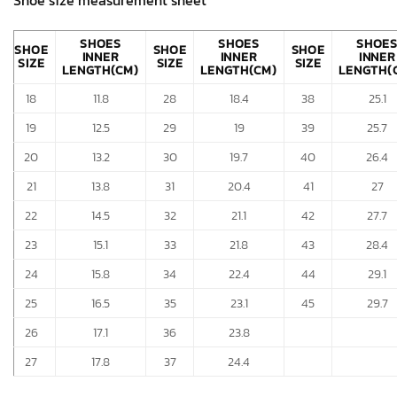
Shoe size measurement sheet
SHOES
SHOES
SHOE
SHOE
SHOE
SHOE
INNER
INNER
INNER
SIZE
SIZE
SIZE
LENGTH(CM)
LENGTH(CM)
LENGTH(
18
11.8
28
18.4
38
25.1
19
12.5
29
19
39
25.7
20
13.2
30
19.7
40
26.4
21
13.8
31
20.4
41
27
22
14.5
32
21.1
42
27.7
23
15.1
33
21.8
43
28.4
24
15.8
34
22.4
44
29.1
25
16.5
35
23.1
45
29.7
26
17.1
36
23.8
27
17.8
37
24.4