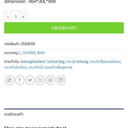
dimension : 46H*30L*18W
จำนวน Z1300119 ชิ้น
หยิบใส่ตะกร้า
รหัสสินค้า:
Z1300119
หมวดหมู่:
L
,
SCHOOL BAG
ป้ายกำกับ:
drkongthailand
,
School Bag
,
กระเป๋าdrkong
,
กระเป๋าด็อกเตอร์คอง
,
กระเป๋านักเรียน
,
กระเป๋าเป้
,
รองเท้าเพื่อสุขภาพ
เบอร์รองเท้า