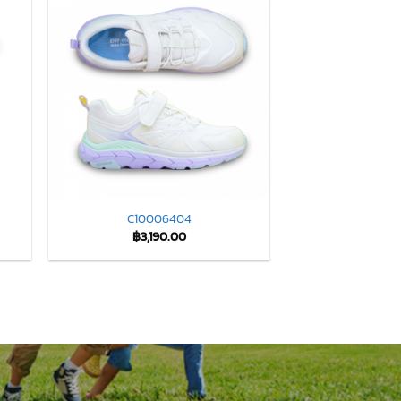
C10006404
฿
3,190.00