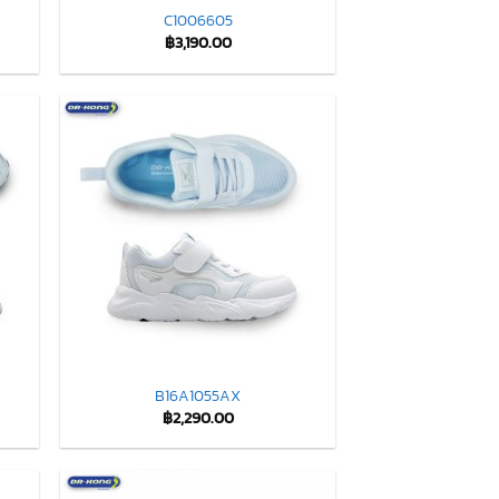
C1006605
฿
3,190.00
B16A1055AX
฿
2,290.00