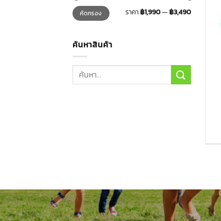
ราคา
ราคา
ราคา
฿1,990
—
฿3,490
คัดกรอง
ต่ำ
สูงสุด
สุด
ค้นหาสินค้า
ค้นหา: