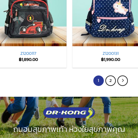
Z1200117
Z1200131
฿
1,890.00
฿
1,990.00
1
2
ถนอมสุขภาพเท้า ห่วงใยสุขภาพคุณ