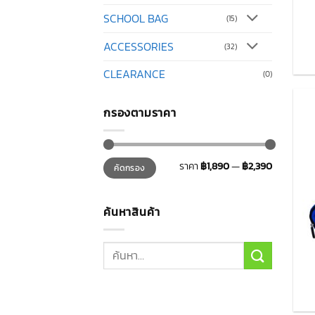
SCHOOL BAG
(15)
ACCESSORIES
(32)
CLEARANCE
(0)
กรองตามราคา
ราคา
ราคา
ราคา
฿1,890
—
฿2,390
คัดกรอง
ต่ำ
สูงสุด
สุด
ค้นหาสินค้า
ค้นหา: