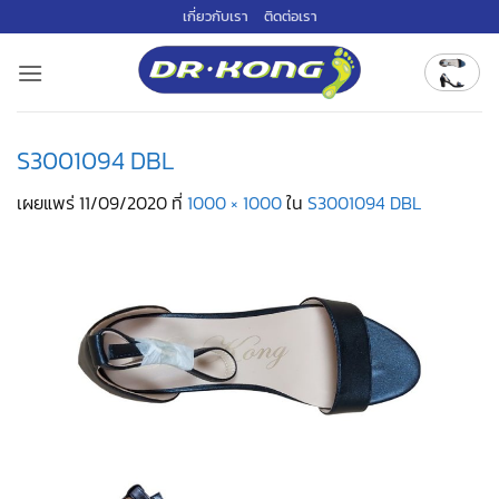
ข้าม
เกี่ยวกับเรา
ติดต่อเรา
ไป
ยัง
เนื้อหา
S3001094 DBL
เผยแพร่
11/09/2020
ที่
1000 × 1000
ใน
S3001094 DBL