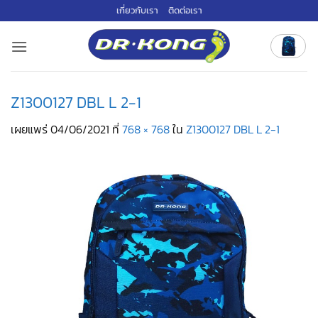
ข้าม
เกี่ยวกับเรา
ติดต่อเรา
ไป
ยัง
เนื้อหา
Z1300127 DBL L 2-1
เผยแพร่
04/06/2021
ที่
768 × 768
ใน
Z1300127 DBL L 2-1