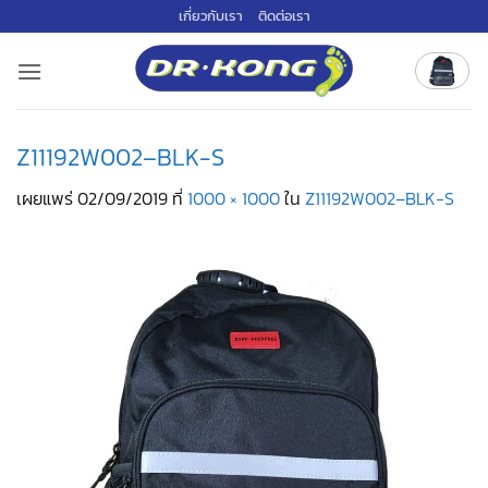
ข้าม
เกี่ยวกับเรา
ติดต่อเรา
ไป
ยัง
เนื้อหา
Z11192W002–BLK-S
เผยแพร่
02/09/2019
ที่
1000 × 1000
ใน
Z11192W002–BLK-S