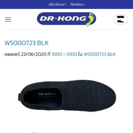
ข้าม
เกี่ยวกับเรา
ติดต่อเรา
ไป
ยัง
เนื้อหา
W5000723 BLK
เผยแพร่
23/06/2020
ที่
1000 × 1000
ใน
W5000723 BLK