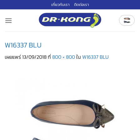
ข้าม
เกี่ยวกับเรา
ติดต่อเรา
ไป
ยัง
เนื้อหา
W16337 BLU
เผยแพร่
13/09/2018
ที่
800 × 800
ใน
W16337 BLU