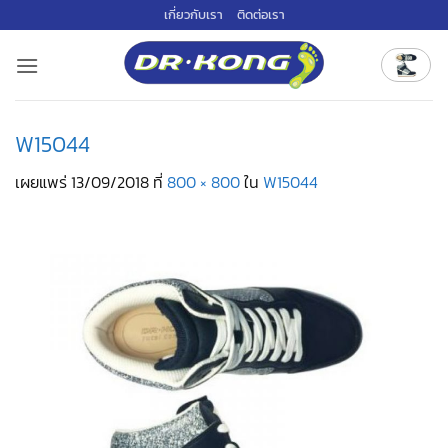
ข้าม
เกี่ยวกับเรา
ติดต่อเรา
ไป
ยัง
เนื้อหา
W15044
เผยแพร่
13/09/2018
ที่
800 × 800
ใน
W15044