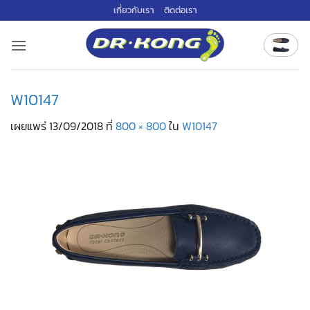
ข้าม
เกี่ยวกับเรา
ติดต่อเรา
ไป
ยัง
เนื้อหา
W10147
เผยแพร่
13/09/2018
ที่
800 × 800
ใน
W10147