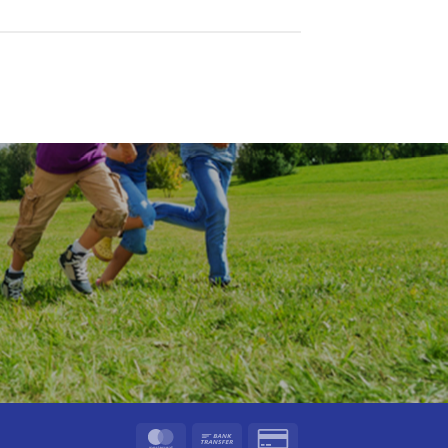
MasterCard
Bank
Credit