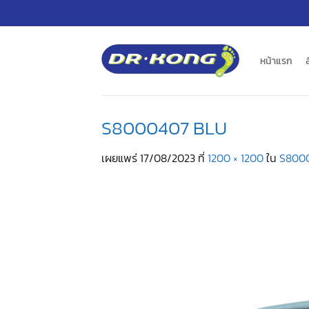
ข้าม
ไป
ยัง
เนื้อหา
หน้าแรก
S8000407 BLU
เผยแพร่
17/08/2023
ที่
1200 × 1200
ใน
S800