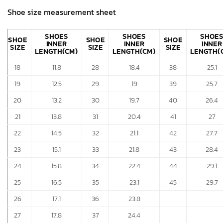
Shoe size measurement sheet
SHOES
SHOES
SHOE
SHOE
SHOE
SHOE
INNER
INNER
INNER
SIZE
SIZE
SIZE
LENGTH(CM)
LENGTH(CM)
LENGTH(
18
11.8
28
18.4
38
25.1
19
12.5
29
19
39
25.7
20
13.2
30
19.7
40
26.4
21
13.8
31
20.4
41
27
22
14.5
32
21.1
42
27.7
23
15.1
33
21.8
43
28.4
24
15.8
34
22.4
44
29.1
25
16.5
35
23.1
45
29.7
26
17.1
36
23.8
27
17.8
37
24.4