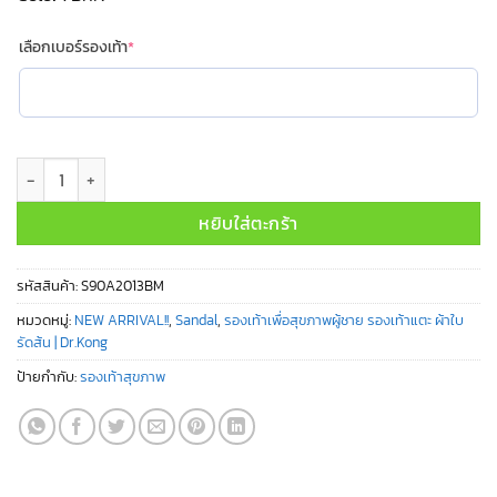
(required)
เลือกเบอร์รองเท้า
*
จำนวน S90A2013BM ชิ้น
หยิบใส่ตะกร้า
รหัสสินค้า:
S90A2013BM
หมวดหมู่:
NEW ARRIVAL!!
,
Sandal
,
รองเท้าเพื่อสุขภาพผู้ชาย รองเท้าแตะ ผ้าใบ
รัดส้น | Dr.Kong
ป้ายกำกับ:
รองเท้าสุขภาพ