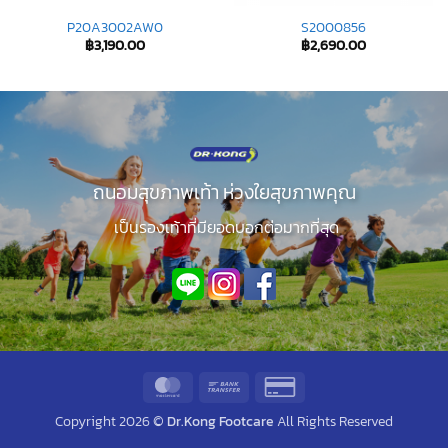
P20A3002AW0
S2000856
฿
3,190.00
฿
2,690.00
ถนอมสุขภาพเท้า ห่วงใยสุขภาพคุณ
เป็นรองเท้าที่มียอดบอกต่อมากที่สุด
MasterCard
Bank
Credit
Transfer
Card
Copyright 2026 ©
Dr.Kong Footcare
All Rights Reserved
2