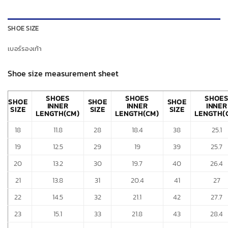
SHOE SIZE
เบอร์รองเท้า
Shoe size measurement sheet
SHOES
SHOES
SHOE
SHOE
SHOE
SHOE
INNER
INNER
INNER
SIZE
SIZE
SIZE
LENGTH(CM)
LENGTH(CM)
LENGTH(
18
11.8
28
18.4
38
25.1
19
12.5
29
19
39
25.7
20
13.2
30
19.7
40
26.4
21
13.8
31
20.4
41
27
22
14.5
32
21.1
42
27.7
23
15.1
33
21.8
43
28.4