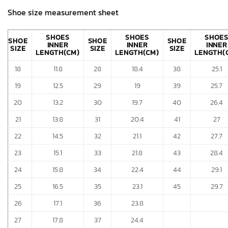
Shoe size measurement sheet
SHOES
SHOES
SHOE
SHOE
SHOE
SHOE
INNER
INNER
INNER
SIZE
SIZE
SIZE
LENGTH(CM)
LENGTH(CM)
LENGTH(
18
11.8
28
18.4
38
25.1
19
12.5
29
19
39
25.7
20
13.2
30
19.7
40
26.4
21
13.8
31
20.4
41
27
22
14.5
32
21.1
42
27.7
23
15.1
33
21.8
43
28.4
24
15.8
34
22.4
44
29.1
25
16.5
35
23.1
45
29.7
26
17.1
36
23.8
27
17.8
37
24.4