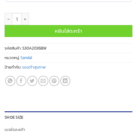
จำนวน S30A2036BW ชิ้น
หยิบใส่ตะกร้า
รหัสสินค้า:
S30A2036BW
หมวดหมู่:
Sandal
ป้ายกำกับ:
รองเท้าสุขภาพ
SHOE SIZE
เบอร์รองเท้า