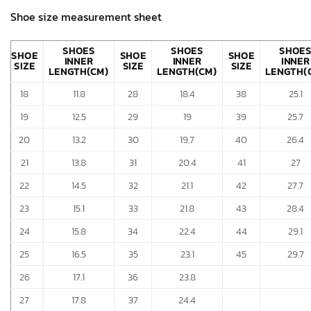
Shoe size measurement sheet
SHOES
SHOES
SHOE
SHOE
SHOE
SHOE
INNER
INNER
INNER
SIZE
SIZE
SIZE
LENGTH(CM)
LENGTH(CM)
LENGTH(
18
11.8
28
18.4
38
25.1
19
12.5
29
19
39
25.7
20
13.2
30
19.7
40
26.4
21
13.8
31
20.4
41
27
22
14.5
32
21.1
42
27.7
23
15.1
33
21.8
43
28.4
24
15.8
34
22.4
44
29.1
25
16.5
35
23.1
45
29.7
26
17.1
36
23.8
27
17.8
37
24.4