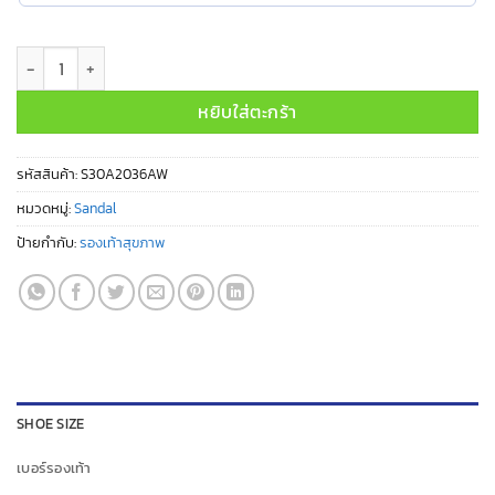
จำนวน S30A2036AW ชิ้น
หยิบใส่ตะกร้า
รหัสสินค้า:
S30A2036AW
หมวดหมู่:
Sandal
ป้ายกำกับ:
รองเท้าสุขภาพ
SHOE SIZE
เบอร์รองเท้า