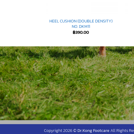
ETTE P PROTECTOR
HEEL CUSHION (DOUBLE DENSITY)
27 (A0214)
NO. DKM11
90.00
฿
390.00
Copyright 2026 ©
Dr.Kong Footcare
All Rights Re