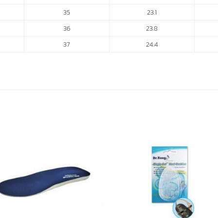
35
23.1
36
23.8
37
24.4