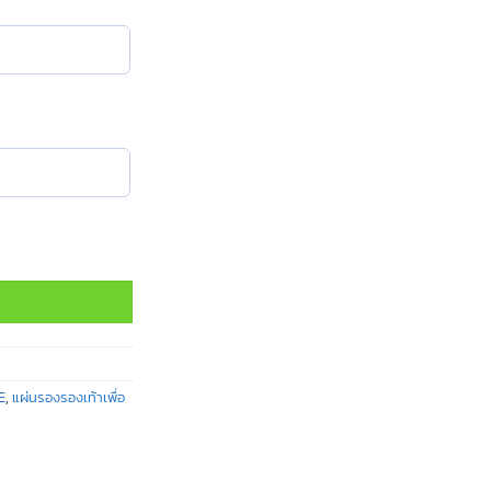
ENSATIVE) ชิ้น
า
E
,
แผ่นรองรองเท้าเพื่อ