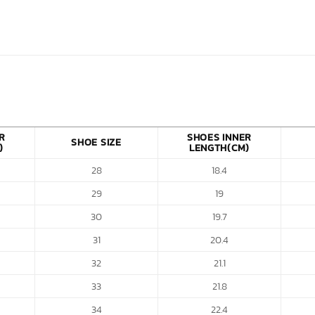
R
SHOES INNER
SHOE SIZE
)
LENGTH(CM)
28
18.4
29
19
30
19.7
31
20.4
32
21.1
33
21.8
34
22.4