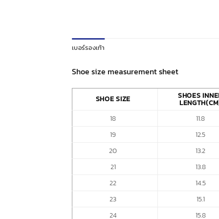
เบอร์รองเท้า
Shoe size measurement sheet
SHOES INNE
SHOE SIZE
LENGTH(CM
18
11.8
19
12.5
20
13.2
21
13.8
22
14.5
23
15.1
24
15.8