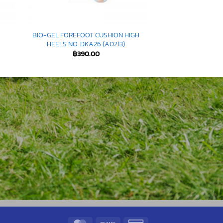
BIO-GEL FOREFOOT CUSHION HIGH
HEELS NO. DKA26 (A0213)
฿
390.00