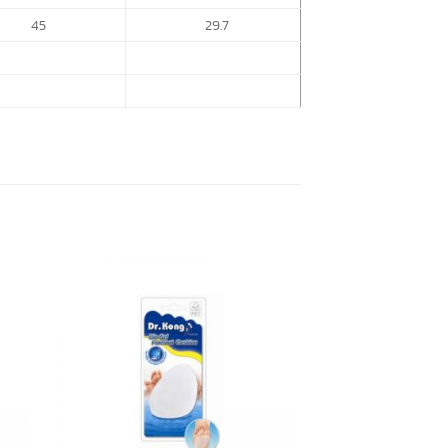
45
29.7