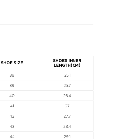
SHOES INNER
SHOE SIZE
LENGTH(CM)
38
25.1
39
25.7
40
26.4
41
27
42
27.7
43
28.4
44
29.1