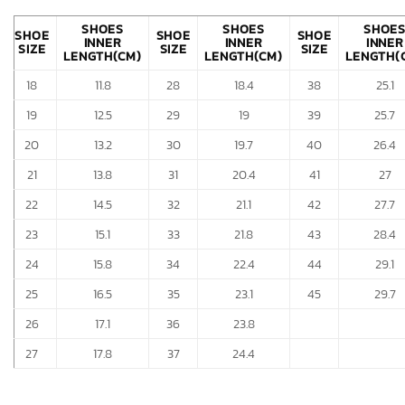
SHOES
SHOES
SHOE
SHOE
SHOE
SHOE
INNER
INNER
INNER
SIZE
SIZE
SIZE
LENGTH(CM)
LENGTH(CM)
LENGTH(
18
11.8
28
18.4
38
25.1
19
12.5
29
19
39
25.7
20
13.2
30
19.7
40
26.4
21
13.8
31
20.4
41
27
22
14.5
32
21.1
42
27.7
23
15.1
33
21.8
43
28.4
24
15.8
34
22.4
44
29.1
25
16.5
35
23.1
45
29.7
26
17.1
36
23.8
27
17.8
37
24.4