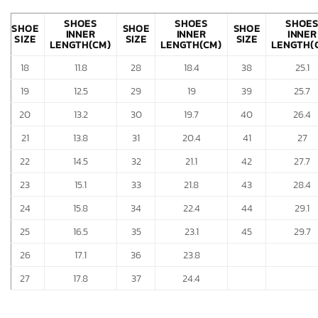
SHOES
SHOES
SHOE
SHOE
SHOE
SHOE
INNER
INNER
INNER
SIZE
SIZE
SIZE
LENGTH(CM)
LENGTH(CM)
LENGTH(
18
11.8
28
18.4
38
25.1
19
12.5
29
19
39
25.7
20
13.2
30
19.7
40
26.4
21
13.8
31
20.4
41
27
22
14.5
32
21.1
42
27.7
23
15.1
33
21.8
43
28.4
24
15.8
34
22.4
44
29.1
25
16.5
35
23.1
45
29.7
26
17.1
36
23.8
27
17.8
37
24.4