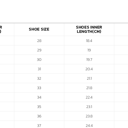
R
SHOES INNER
SHOE SIZE
)
LENGTH(CM)
28
18.4
29
19
30
19.7
31
20.4
32
21.1
33
21.8
34
22.4
35
23.1
36
23.8
37
24.4