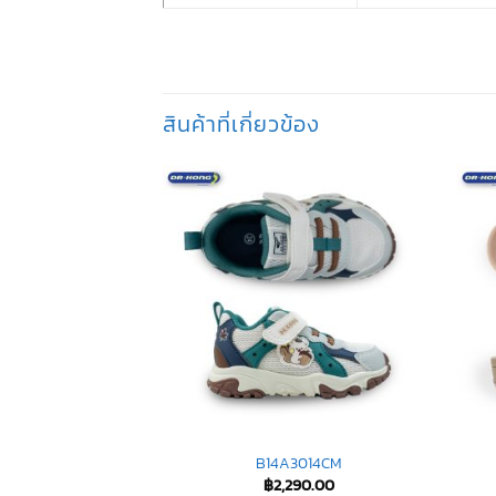
สินค้าที่เกี่ยวข้อง
037E3
B14A3014CM
890.00
฿
2,290.00