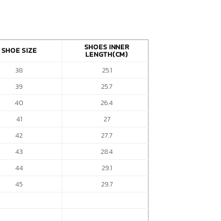
SHOES INNER
SHOE SIZE
LENGTH(CM)
38
25.1
39
25.7
40
26.4
41
27
42
27.7
43
28.4
44
29.1
45
29.7