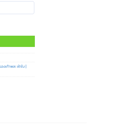
า
องเท้าพละ ผ้าใบ |