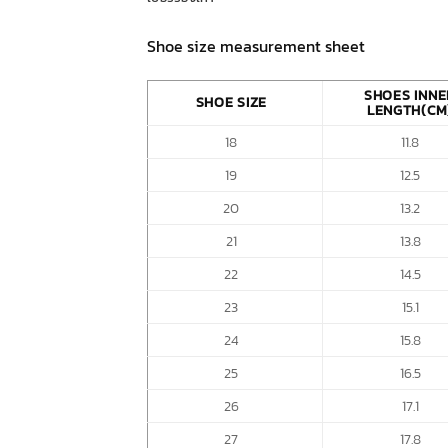
Shoe size measurement sheet
SHOES INNE
SHOE SIZE
LENGTH(CM
18
11.8
19
12.5
20
13.2
21
13.8
22
14.5
23
15.1
24
15.8
25
16.5
26
17.1
27
17.8