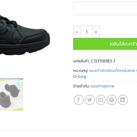
จำนวน C723T001E3 ชิ้น
หยิบใส่ตะกร้
รหัสสินค้า:
C723T001E3-1
หมวดหมู่:
รองเท้านักเรียนเด็กหญิงชาย ร
Dr.Kong
ป้ายกำกับ:
รองเท้าสุขภาพ