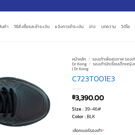
สินค้า
วิธีสั่งซื้อและชำระเงิน
แจ้งการชำระเงิน
ข่าว
บทความ
วิดีโอ
หน้าหลัก
/
รองเท้าเพื่อสุขภาพ รองเท้
Dr.Kong
/
รองเท้านักเรียนเด็กหญิง
| Dr.Kong
C723T001E3
3,390.00
฿
Size :
39-46#
Color :
ฺBLK
(required)
เลือกเบอร์รองเท้า
*