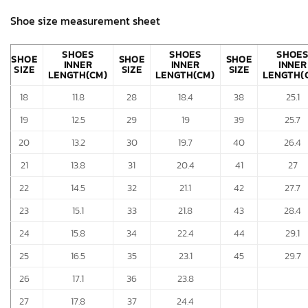
Shoe size measurement sheet
SHOES
SHOES
SHOE
SHOE
SHOE
SHOE
INNER
INNER
INNER
SIZE
SIZE
SIZE
LENGTH(CM)
LENGTH(CM)
LENGTH(
18
11.8
28
18.4
38
25.1
19
12.5
29
19
39
25.7
20
13.2
30
19.7
40
26.4
21
13.8
31
20.4
41
27
22
14.5
32
21.1
42
27.7
23
15.1
33
21.8
43
28.4
24
15.8
34
22.4
44
29.1
25
16.5
35
23.1
45
29.7
26
17.1
36
23.8
27
17.8
37
24.4