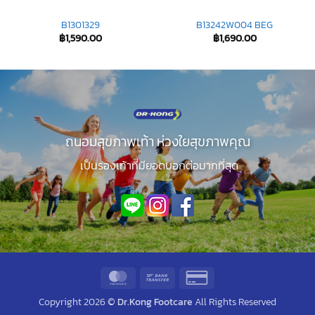
B1301329
B13242W004 BEG
฿
1,590.00
฿
1,690.00
ถนอมสุขภาพเท้า ห่วงใยสุขภาพคุณ
เป็นรองเท้าที่มียอดบอกต่อมากที่สุด
MasterCard
Bank
Credit
Transfer
Card
Copyright 2026 ©
Dr.Kong Footcare
All Rights Reserved
2