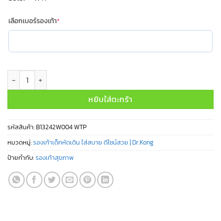
(required)
เลือกเบอร์รองเท้า
*
จำนวน B13242W004 WTP ชิ้น
หยิบใส่ตะกร้า
รหัสสินค้า:
B13242W004 WTP
หมวดหมู่:
รองเท้าเด็กหัดเดิน ใส่สบาย ดีไซน์สวย | Dr.Kong
ป้ายกำกับ:
รองเท้าสุขภาพ