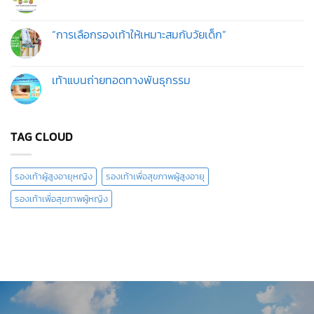
รองเท้า
ไม่มี
ผู้
เพื่อ
ความ
สูง
สุขภาพ
เห็น
อายุ
ผู้
บน
“การเลือกรองเท้าให้เหมาะสมกับวัยเด็ก”
เดิน
หญิง
สบาย
สำหรับ
ไม่มี
ใส่
ใส่
ความ
แล้ว
ทำงาน
เห็น
ดี
คู่
บน
เท้าแบนถ่ายทอดทางพันธุกรรม
ต่อ
ไหน
“การ
สุขภาพ
ดี?
เลือก
ไม่มี
รองเท้า
ความ
ให้
เห็น
เหมาะ
บน
สม
เท้า
TAG CLOUD
กับ
แบน
วัย
ถ่ายทอด
เด็ก”
ทาง
พันธุกรรม
รองเท้าผู้สูงอายุหญิง
รองเท้าเพื่อสุขภาพผู้สูงอายุ
รองเท้าเพื่อสุขภาพผู้หญิง