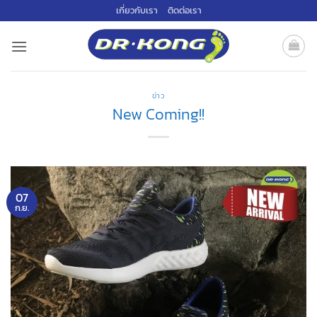
ข้าม
เกี่ยวกับเรา
ติดต่อเรา
ไป
ยัง
เนื้อหา
ข่าว
New Coming!!
07
ก.ย.