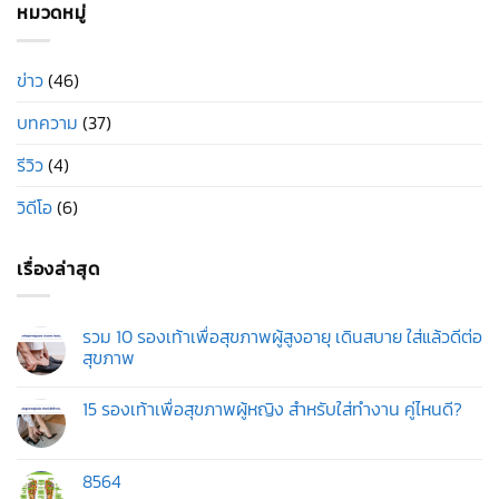
หมวดหมู่
ข่าว
(46)
บทความ
(37)
รีวิว
(4)
วิดีโอ
(6)
เรื่องล่าสุด
รวม 10 รองเท้าเพื่อสุขภาพผู้สูงอายุ เดินสบาย ใส่แล้วดีต่อ
สุขภาพ
ไม่มี
ความ
15 รองเท้าเพื่อสุขภาพผู้หญิง สำหรับใส่ทำงาน คู่ไหนดี?
เห็น
บน
ไม่มี
รวม
ความ
10
เห็น
รองเท้า
บน
8564
เพื่อ
15
สุขภาพ