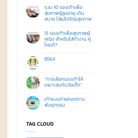
รวม 10 รองเท้าเพื่อ
สุขภาพผู้สูงอายุ เดิน
สบาย ใส่แล้วดีต่อสุขภาพ
ไม่มี
ความ
15 รองเท้าเพื่อสุขภาพผู้
เห็น
บน
หญิง สำหรับใส่ทำงาน คู่
รวม
ไหนดี?
10
รองเท้า
ไม่มี
เพื่อ
ความ
สุขภาพ
8564
เห็น
ผู้
บน
สูง
ไม่มี
15
อายุ
ความ
รองเท้า
เดิน
เห็น
เพื่อ
สบาย
บน
“การเลือกรองเท้าให้
สุขภาพ
ใส่
ผู้
เหมาะสมกับวัยเด็ก”
แล้ว
หญิง
ดี
สำหรับ
ไม่มี
ต่อ
ใส่
ความ
สุขภาพ
เท้าแบนถ่ายทอดทาง
ทำงาน
เห็น
คู่
บน
พันธุกรรม
ไหน
“การ
ดี?
เลือก
ไม่มี
รองเท้า
ความ
ให้
เห็น
TAG CLOUD
เหมาะ
บน
สม
เท้า
กับ
แบน
วัย
ถ่ายทอด