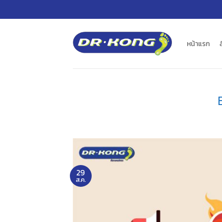
ข้าม
ไป
ยัง
เนื้อหา
หน้าแรก
29
ส.ค.