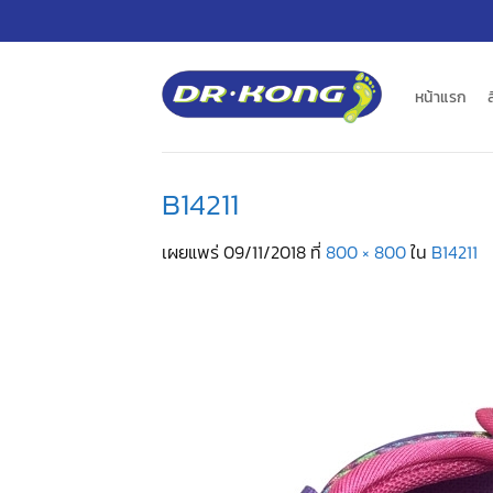
ข้าม
ไป
ยัง
เนื้อหา
หน้าแรก
B14211
เผยแพร่
09/11/2018
ที่
800 × 800
ใน
B14211