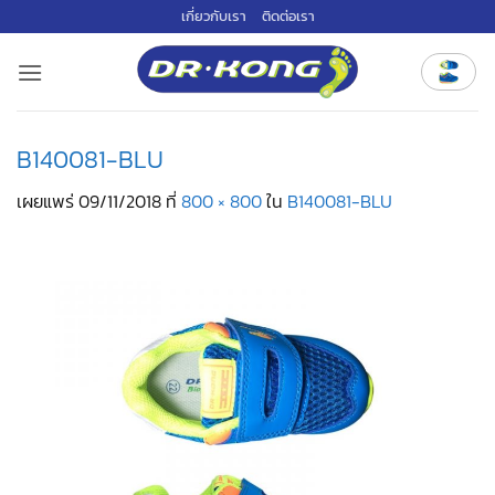
ข้าม
เกี่ยวกับเรา
ติดต่อเรา
ไป
ยัง
เนื้อหา
B140081-BLU
เผยแพร่
09/11/2018
ที่
800 × 800
ใน
B140081-BLU