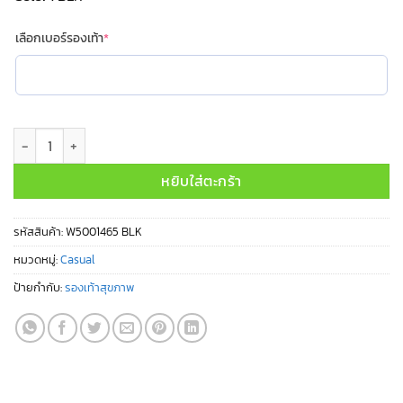
(required)
เลือกเบอร์รองเท้า
*
จำนวน W5001465 BLK ชิ้น
หยิบใส่ตะกร้า
รหัสสินค้า:
W5001465 BLK
หมวดหมู่:
Casual
ป้ายกำกับ:
รองเท้าสุขภาพ