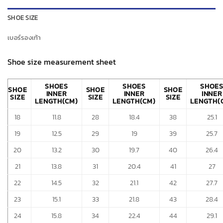
SHOE SIZE
เบอร์รองเท้า
Shoe size measurement sheet
SHOES
SHOES
SHOE
SHOE
SHOE
SHOE
INNER
INNER
INNER
SIZE
SIZE
SIZE
LENGTH(CM)
LENGTH(CM)
LENGTH(
18
11.8
28
18.4
38
25.1
19
12.5
29
19
39
25.7
20
13.2
30
19.7
40
26.4
21
13.8
31
20.4
41
27
22
14.5
32
21.1
42
27.7
23
15.1
33
21.8
43
28.4
24
15.8
34
22.4
44
29.1