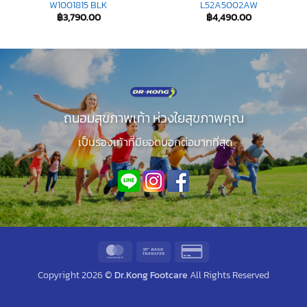
W1001815 BLK
L52A5002AW
฿
3,790.00
฿
4,490.00
ถนอมสุขภาพเท้า ห่วงใยสุขภาพคุณ
เป็นรองเท้าที่มียอดบอกต่อมากที่สุด
MasterCard
Bank
Credit
Transfer
Card
Copyright 2026 ©
Dr.Kong Footcare
All Rights Reserved
2