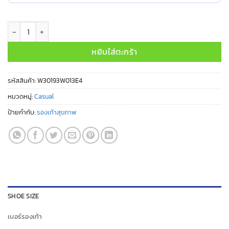
จำนวน W30193W013E4 ชิ้น
หยิบใส่ตะกร้า
รหัสสินค้า:
W30193W013E4
หมวดหมู่:
Casual
ป้ายกำกับ:
รองเท้าสุขภาพ
SHOE SIZE
เบอร์รองเท้า