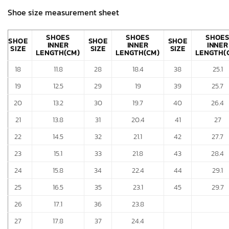
Shoe size measurement sheet
SHOES
SHOES
SHOE
SHOE
SHOE
SHOE
INNER
INNER
INNER
SIZE
SIZE
SIZE
LENGTH(CM)
LENGTH(CM)
LENGTH(
18
11.8
28
18.4
38
25.1
19
12.5
29
19
39
25.7
20
13.2
30
19.7
40
26.4
21
13.8
31
20.4
41
27
22
14.5
32
21.1
42
27.7
23
15.1
33
21.8
43
28.4
24
15.8
34
22.4
44
29.1
25
16.5
35
23.1
45
29.7
26
17.1
36
23.8
27
17.8
37
24.4