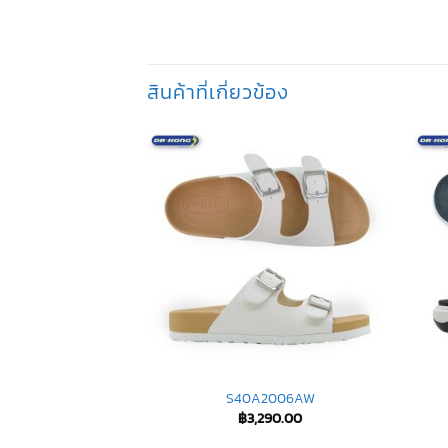
สินค้าที่เกี่ยวข้อง
793 BLK
S40A2006AW
790.00
฿
3,290.00