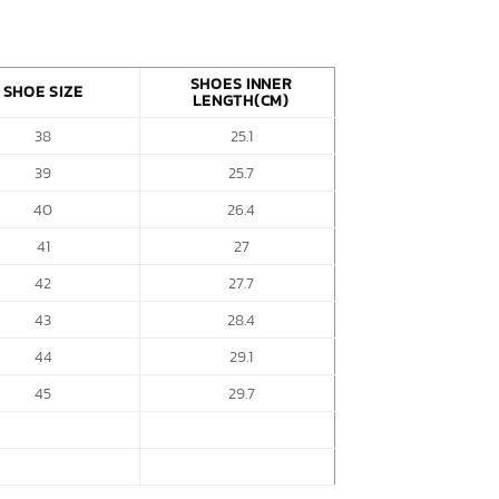
SHOES INNER
SHOE SIZE
LENGTH(CM)
38
25.1
39
25.7
40
26.4
41
27
42
27.7
43
28.4
44
29.1
45
29.7