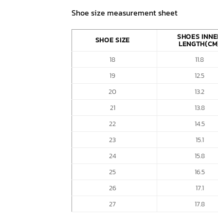
Shoe size measurement sheet
SHOES INNE
SHOE SIZE
LENGTH(CM
18
11.8
19
12.5
20
13.2
21
13.8
22
14.5
23
15.1
24
15.8
25
16.5
26
17.1
27
17.8