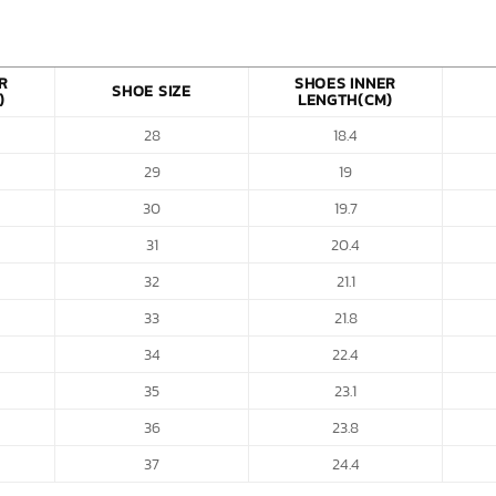
R
SHOES INNER
SHOE SIZE
)
LENGTH(CM)
28
18.4
29
19
30
19.7
31
20.4
32
21.1
33
21.8
34
22.4
35
23.1
36
23.8
37
24.4