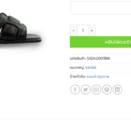
จำนวน S30A2007BW ชิ้น
หยิบใส่ตะกร้
รหัสสินค้า:
S30A2007BW
หมวดหมู่:
Sandal
ป้ายกำกับ:
รองเท้าสุขภาพ