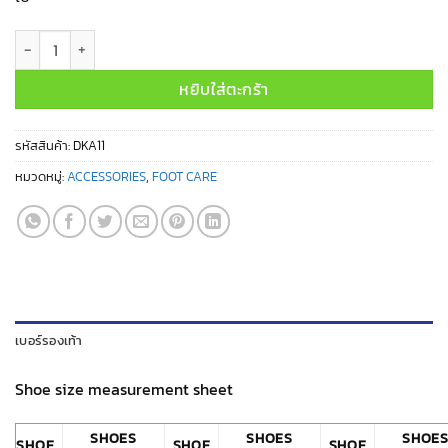
จำนวน HAV SPLINT NO. DKA11 (A209) ชิ้น
หยิบใส่ตะกร้า
รหัสสินค้า:
DKA11
หมวดหมู่:
ACCESSORIES
,
FOOT CARE
เบอร์รองเท้า
Shoe size measurement sheet
SHOES
SHOES
SHOE
SHOE
SHOE
SHOE