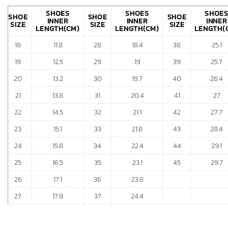
SHOES
SHOES
SHOE
SHOE
SHOE
SHOE
INNER
INNER
INNER
SIZE
SIZE
SIZE
LENGTH(CM)
LENGTH(CM)
LENGTH(
18
11.8
28
18.4
38
25.1
19
12.5
29
19
39
25.7
20
13.2
30
19.7
40
26.4
21
13.8
31
20.4
41
27
22
14.5
32
21.1
42
27.7
23
15.1
33
21.8
43
28.4
24
15.8
34
22.4
44
29.1
25
16.5
35
23.1
45
29.7
26
17.1
36
23.8
27
17.8
37
24.4