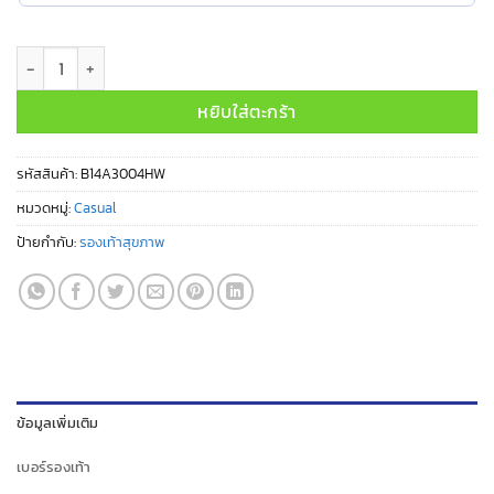
จำนวน B14A3004HW ชิ้น
หยิบใส่ตะกร้า
รหัสสินค้า:
B14A3004HW
หมวดหมู่:
Casual
ป้ายกำกับ:
รองเท้าสุขภาพ
ข้อมูลเพิ่มเติม
เบอร์รองเท้า