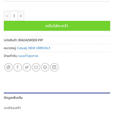
จำนวน B14242W003 PIP ชิ้น
หยิบใส่ตะกร้า
รหัสสินค้า:
B14242W003 PIP
หมวดหมู่:
Casual
,
NEW ARRIVAL!!
ป้ายกำกับ:
รองเท้าสุขภาพ
ข้อมูลเพิ่มเติม
เบอร์รองเท้า