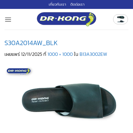
ข้าม
เกี่ยวกับเรา
ติดต่อเรา
ไป
ยัง
เนื้อหา
S30A2014AW_BLK
เผยแพร่
12/11/2025
ที่
1000 × 1000
ใน
B13A3002EW