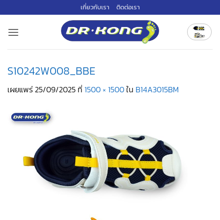
ข้าม
เกี่ยวกับเรา
ติดต่อเรา
ไป
ยัง
เนื้อหา
S10242W008_BBE
เผยแพร่
25/09/2025
ที่
1500 × 1500
ใน
B14A3015BM