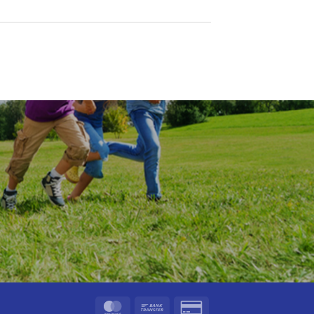
MasterCard
Bank
Credit