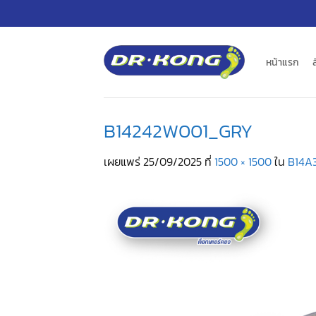
ข้าม
ไป
ยัง
เนื้อหา
หน้าแรก
B14242W001_GRY
เผยแพร่
25/09/2025
ที่
1500 × 1500
ใน
B14A