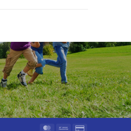
MasterCard
Bank
Credit