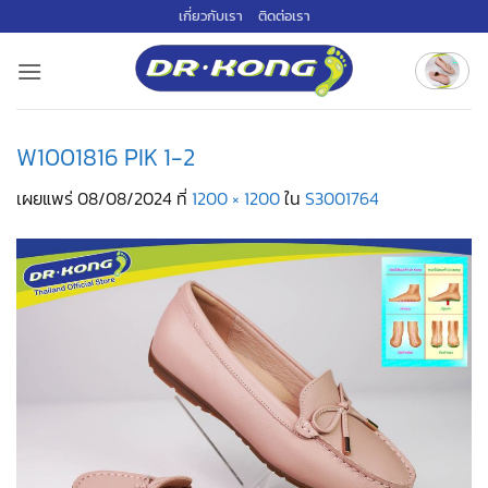
ข้าม
เกี่ยวกับเรา
ติดต่อเรา
ไป
ยัง
เนื้อหา
W1001816 PIK 1-2
เผยแพร่
08/08/2024
ที่
1200 × 1200
ใน
S3001764