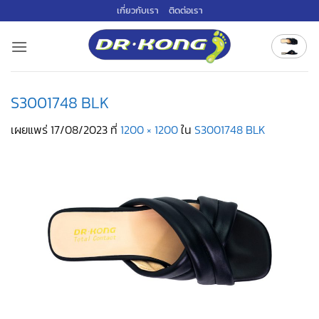
ข้าม
เกี่ยวกับเรา
ติดต่อเรา
ไป
ยัง
เนื้อหา
S3001748 BLK
เผยแพร่
17/08/2023
ที่
1200 × 1200
ใน
S3001748 BLK