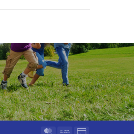
MasterCard
Bank
Credit