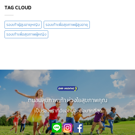
เหมาะ
บน
สม
เท้า
TAG CLOUD
กับ
แบน
วัย
ถ่ายทอด
เด็ก”
ทาง
พันธุกรรม
รองเท้าผู้สูงอายุหญิง
รองเท้าเพื่อสุขภาพผู้สูงอายุ
รองเท้าเพื่อสุขภาพผู้หญิง
ถนอมสุขภาพเท้า ห่วงใยสุขภาพคุณ
เป็นรองเท้าที่มียอดบอกต่อมากที่สุด