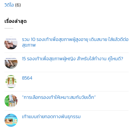
วิดีโอ
(6)
เรื่องล่าสุด
รวม 10 รองเท้าเพื่อสุขภาพผู้สูงอายุ เดินสบาย ใส่แล้วดีต่อ
สุขภาพ
ไม่มี
ความ
15 รองเท้าเพื่อสุขภาพผู้หญิง สำหรับใส่ทำงาน คู่ไหนดี?
เห็น
บน
ไม่มี
รวม
ความ
10
เห็น
รองเท้า
บน
8564
เพื่อ
15
สุขภาพ
รองเท้า
ไม่มี
ผู้
เพื่อ
ความ
สูง
สุขภาพ
เห็น
อายุ
ผู้
บน
“การเลือกรองเท้าให้เหมาะสมกับวัยเด็ก”
เดิน
หญิง
สบาย
สำหรับ
ไม่มี
ใส่
ใส่
ความ
แล้ว
ทำงาน
เห็น
ดี
คู่
บน
เท้าแบนถ่ายทอดทางพันธุกรรม
ต่อ
ไหน
“การ
สุขภาพ
ดี?
เลือก
ไม่มี
รองเท้า
ความ
ให้
เห็น