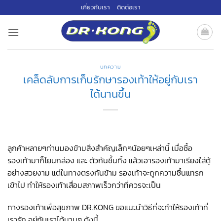
ข้าม
เกี่ยวกับเรา
ติดต่อเรา
ไป
ยัง
เนื้อหา
บทความ
เคล็ดลับการเก็บรักษารองเท้าให้อยู่กับเรา
ได้นานขึ้น
ลูกค้าหลายๆท่านมองข้ามสิ่งสำคัญเล็กๆน้อยๆเหล่านี้ เมื่อซื้อ
รองเท้ามาก็โยนกล่อง และ ตัวกันชื้นทิ้ง แล้วเอารองเท้ามาเรียงใส่ตู้
อย่างสวยงาม แต่ในทางตรงกันข้าม รองเท้าจะถูกความชื้นแทรก
เข้าไป ทำให้รองเท้าเสื่อมสภาพเร็วกว่าที่ควรจะเป็น
ทางรองเท้าเพื่อสุขภาพ DR.KONG ขอแนะนำวิธีที่จะทำให้รองเท้าที่
เรารัก อยู่กับเราได้นานๆ ดังนี้